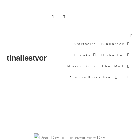
Skip
to
content
Startseite
Bibliothek
Ebooks
Hörbücher
tinaliestvor
Mission Grün
Über Mich
Abseits Betrachtet
BOOKS AND MORE