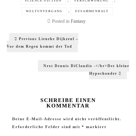
SCIENCE-FICTION
VERSCHWÖRUNG
,
WELTUNTERGANG
ZUSAMMENHALT
Posted in
Fantasy
Beitragsnavigation
Previous
Previous
Lieneke Dijkzeul –
post:
Vor dem Regen kommt der Tod
Next
Next
Dennis DiClaudio -</br>Der kleine
post:
Hypochonder
SCHREIBE EINEN
KOMMENTAR
Deine E-Mail-Adresse wird nicht veröffentlicht.
Erforderliche Felder sind mit
*
markiert