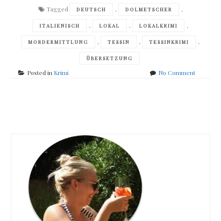
Tagged
,
,
DEUTSCH
DOLMETSCHER
,
,
,
ITALIENISCH
LOKAL
LOKALKRIMI
,
,
,
MORDERMITTLUNG
TESSIN
TESSINKRIMI
ÜBERSETZUNG
on
Posted in
Krimi
No Comment
Mascha
Vassena
Mord
Posts
in
Montagno
navigation