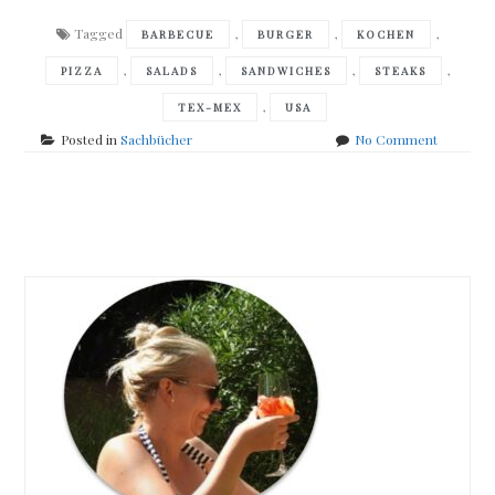
Tagged
,
,
,
BARBECUE
BURGER
KOCHEN
,
,
,
,
PIZZA
SALADS
SANDWICHES
STEAKS
,
TEX-MEX
USA
on
Posted in
Sachbücher
No Comment
So
kocht
AMERIKA
Posts
navigation