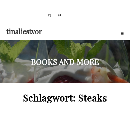
Skip
to
content
tinaliestvor
BOOKS AND MORE
Schlagwort:
Steaks