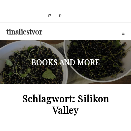
Skip
to
content
tinaliestvor
BOOKS AND MORE
Schlagwort:
Silikon
Valley