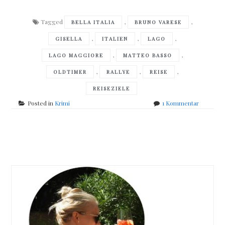
Tagged
,
,
BELLA ITALIA
BRUNO VARESE
,
,
,
GISELLA
ITALIEN
LAGO
,
,
LAGO MAGGIORE
MATTEO BASSO
,
,
,
OLDTIMER
RALLYE
REISE
REISEZIELE
zu
Posted in
Krimi
1 Kommentar
Bruno
Varese
–
Posts
Die
Tote
navigation
am
Lago
Maggior