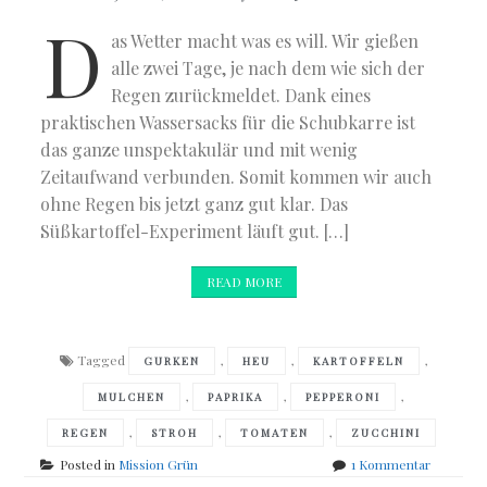
D
as Wetter macht was es will. Wir gießen
alle zwei Tage, je nach dem wie sich der
Regen zurückmeldet. Dank eines
praktischen Wassersacks für die Schubkarre ist
das ganze unspektakulär und mit wenig
Zeitaufwand verbunden. Somit kommen wir auch
ohne Regen bis jetzt ganz gut klar. Das
Süßkartoffel-Experiment läuft gut. […]
READ MORE
Tagged
,
,
,
GURKEN
HEU
KARTOFFELN
,
,
,
MULCHEN
PAPRIKA
PEPPERONI
,
,
,
REGEN
STROH
TOMATEN
ZUCCHINI
zu
Posted in
Mission Grün
1 Kommentar
Gartenup