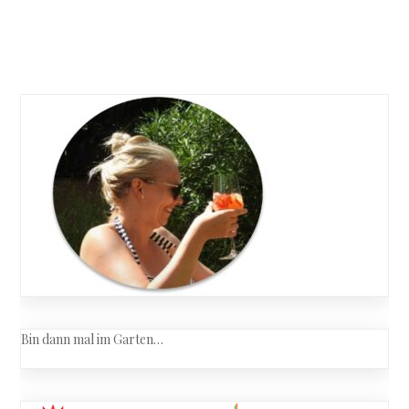
Ende
Juni
Posts
–
geht
navigation
das
auch
ohne
Regen?
Bin dann mal im Garten…