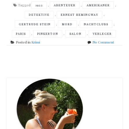
Tagged
,
,
,
1923
ABENTEUER
AMERIKANER
,
,
DETEKTIVE
ERNEST HEMINGWAY
,
,
,
GERTRUDE STEIN
MORD
NACHTCLUBS
,
,
,
PARIS
PINKERTON
SALON
VERLEGER
on
Posted in
Krimi
No Comment
Walter
Satterthw
–
Posts
Maskera
navigation