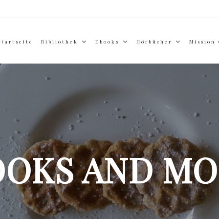
Startseite
Bibliothek
Ebooks
Hörbücher
Mission
OOKS AND MO