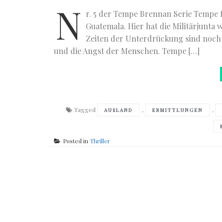
N
r. 5 der Tempe Brennan Serie Tempe f
Guatemala. Hier hat die Militärjunt
Zeiten der Unterdrückung sind noch 
und die Angst der Menschen. Tempe […]
Tagged
,
,
AUSLAND
ERMITTLUNGEN
Posted in
Thriller
Posts
navigation