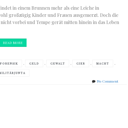
indet in einem Brunnen mehr als eine Leiche in
a wohl großzügig Kinder und Frauen ausgemerzt. Doch die
nicht vorbei und Tempe gerät mitten hinein in das Leben
READ MORE
,
,
,
,
,
FORENSIK
GELD
GEWALT
GIER
MACHT
MILITÄRJUNTA
on
No Comment
Kathy
Reich
–
Knoch