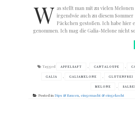
W
as stellt man mit zu vielen Melone
irgendwie auch zu diesem Sommer pa
Päckchen gestoßen. Ich habe hier 
genommen. Ich mag die Galia-Melone nicht so g
Tagged
,
,
APFELSAFT
CANTALOUPE
C
,
,
GALIA
GALIAMELONE
GLUTENFREI
,
MELONE
SALBE
Posted in
Dips & Saucen
,
eingemacht & eingekocht
Posts
navigation