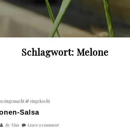
Schlagwort:
Melone
en
eingemacht & eingekocht
onen-Salsa
By
Tina
Leave a comment