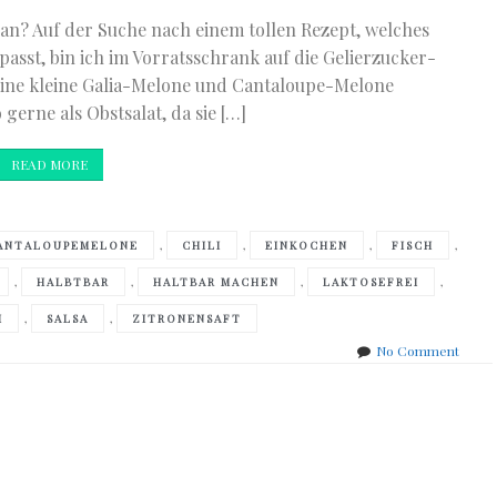
n an? Auf der Suche nach einem tollen Rezept, welches
sst, bin ich im Vorratsschrank auf die Gelierzucker-
eine kleine Galia-Melone und Cantaloupe-Melone
erne als Obstsalat, da sie […]
READ MORE
,
,
,
,
ANTALOUPEMELONE
CHILI
EINKOCHEN
FISCH
,
,
,
,
HALBTBAR
HALTBAR MACHEN
LAKTOSEFREI
,
,
I
SALSA
ZITRONENSAFT
on
No Comment
Melon
Salsa