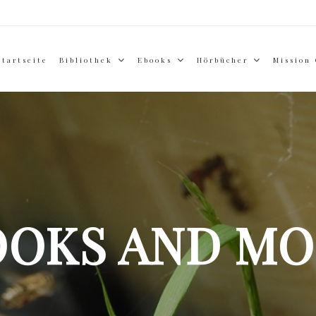
Startseite
Bibliothek
Ebooks
Hörbücher
Mission
OOKS AND MO