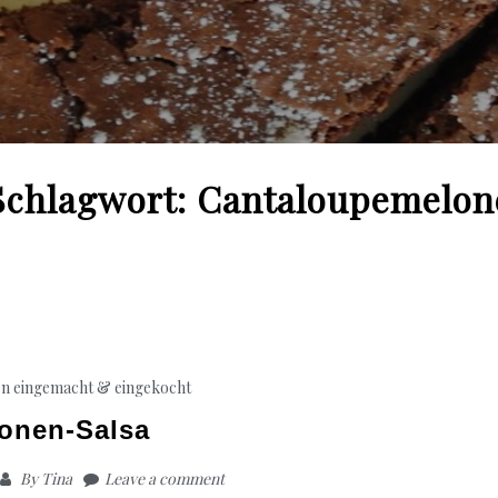
Schlagwort:
Cantaloupemelon
en
eingemacht & eingekocht
onen-Salsa
By
Tina
Leave a comment