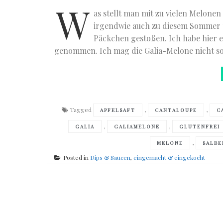
W
as stellt man mit zu vielen Melone
irgendwie auch zu diesem Sommer pa
Päckchen gestoßen. Ich habe hier 
genommen. Ich mag die Galia-Melone nicht so g
Tagged
,
,
APFELSAFT
CANTALOUPE
C
,
,
GALIA
GALIAMELONE
GLUTENFREI
,
MELONE
SALBE
Posted in
Dips & Saucen
,
eingemacht & eingekocht
Posts
navigation