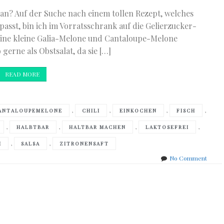
n an? Auf der Suche nach einem tollen Rezept, welches
sst, bin ich im Vorratsschrank auf die Gelierzucker-
eine kleine Galia-Melone und Cantaloupe-Melone
erne als Obstsalat, da sie […]
READ MORE
,
,
,
,
ANTALOUPEMELONE
CHILI
EINKOCHEN
FISCH
,
,
,
,
HALBTBAR
HALTBAR MACHEN
LAKTOSEFREI
,
,
I
SALSA
ZITRONENSAFT
on
No Comment
Melon
Salsa