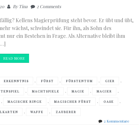
020
By
Tina
2 Comments
fällig? Kellens Magierprüfung steht bevor. Er übt und übt,
ehr wächst, schwindet sie. Für ihn, als Sohn des
nur ein Bestehen in Frage. Als Alternative bleibt ihm
[…]
READ MORE
,
,
,
,
ERKENNTNIS
FÜRST
FÜRSTENTUM
GIER
,
,
,
,
RTENSPIEL
MACHTSPIELE
MAGIE
MAGIER
,
,
,
,
MAGISCHE RINGE
MAGISCHER FÜRST
OASE
,
,
ELKARTEN
WAFFE
ZAUBERER
zu
2 Kommentare
Sebas
de
Castel