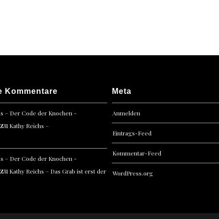
–
Spells
e Kommentare
Meta
hs – Der Code der Knochen -
Anmelden
zu
Kathy Reichs –
Eintrags-Feed
Kommentar-Feed
hs – Der Code der Knochen -
zu
Kathy Reichs – Das Grab ist erst der
WordPress.org