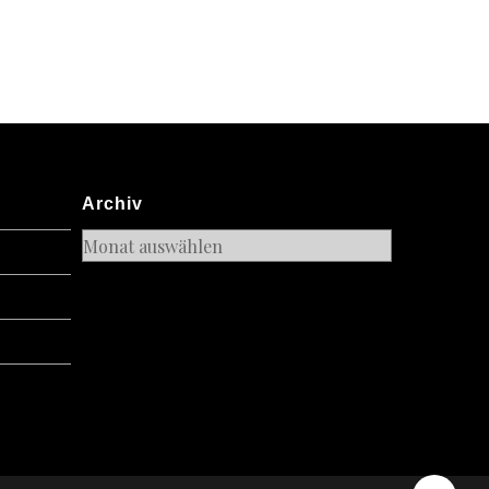
linger
Archiv
Archiv