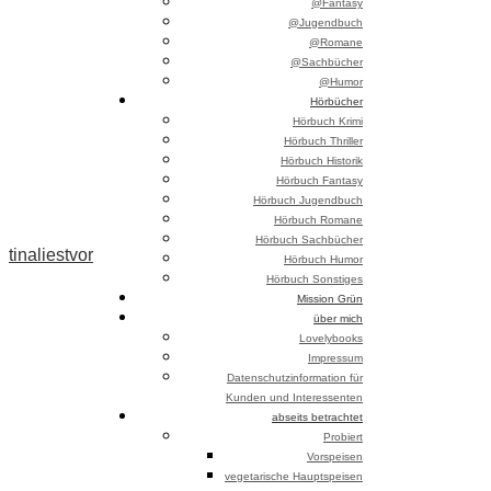
@Fantasy
@Jugendbuch
@Romane
@Sachbücher
@Humor
Hörbücher
Hörbuch Krimi
Hörbuch Thriller
Hörbuch Historik
Hörbuch Fantasy
Hörbuch Jugendbuch
Hörbuch Romane
Hörbuch Sachbücher
tinaliestvor
Hörbuch Humor
Hörbuch Sonstiges
Mission Grün
über mich
Lovelybooks
Impressum
Datenschutzinformation für
Kunden und Interessenten
abseits betrachtet
Probiert
Vorspeisen
vegetarische Hauptspeisen