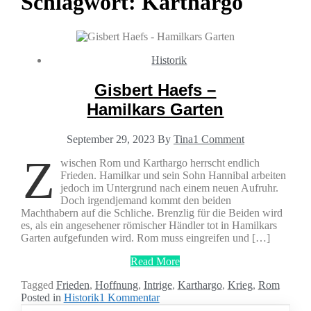
Schlagwort:
Karthargo
Historik
Gisbert Haefs –
Hamilkars Garten
September 29, 2023
By
Tina
1 Comment
Z
wischen Rom und Karthargo herrscht endlich
Frieden. Hamilkar und sein Sohn Hannibal arbeiten
jedoch im Untergrund nach einem neuen Aufruhr.
Doch irgendjemand kommt den beiden
Machthabern auf die Schliche. Brenzlig für die Beiden wird
es, als ein angesehener römischer Händler tot in Hamilkars
Garten aufgefunden wird. Rom muss eingreifen und […]
Read More
Tagged
Frieden
,
Hoffnung
,
Intrige
,
Karthargo
,
Krieg
,
Rom
zu
Posted in
Historik
1 Kommentar
Gisbert