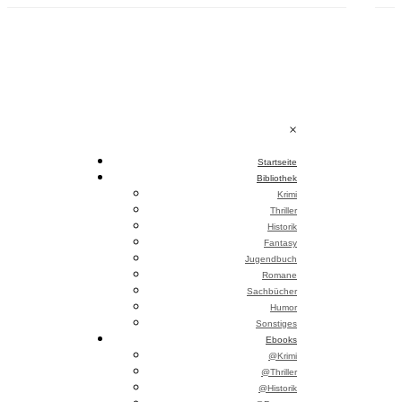
Skip
to
content
×
Startseite
Bibliothek
Krimi
Thriller
Historik
Fantasy
Jugendbuch
Romane
Sachbücher
Humor
Sonstiges
Ebooks
@Krimi
@Thriller
@Historik