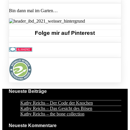
Posts
Haefs
navigation
–
Bin dann mal im Garten…
Hamilkars
Garten
Folge mir auf Pinterest
Neueste Beiträge
Kathy Reichs – Der Code der Knochen
Kathy Reichs – Das Gesicht des Bösen
Kathy Reichs – the bone collection
Neueste Kommentare