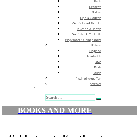
Fisch
Desserts
Salate
Dips & Saucen
Gebäck und Snacks
Kuchen & Torten
Getränke & Cocktails
eingemacht & eingekocht
Reisen
England
Frankreich
USA
Pfalz
Italien
frisch eingetroffen
getestet
Search
BOOKS AND MORE