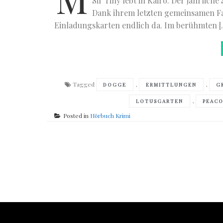
Sir Tiny lebt in Kairo. Der jährliche
Dank ihrem letzten gemeinsamen Fal
Einladungskarten endlich da. Im berühmten [
Tagged
,
,
DOGGE
ERMITTLUNGEN
G
,
LOTUSGARTEN
PEAC
Posted in
Hörbuch Krimi
Posts
navigation