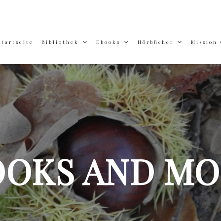
Startseite
Bibliothek
Ebooks
Hörbücher
Mission
OOKS AND MO