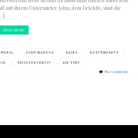
 Silvesterball steht an und da muss man einfach dabei sein.
l mit ihrem Untermieter John, dem Detektiv, sind die
…]
READ MORE
,
,
,
,
ENERAL
JOHN MADDOX
KAIRO
KOSTÜMPARTY
,
,
OCK
PRIVATDETEKTIV
SIR TINY
on
No Comment
Tiffan
Croc
–
Patrici
Peaco
und
der
versc
Gener