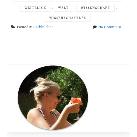
,
,
,
WEITBLICK
WELT
WISSENSCHAFT
WISSENSCHAFTLER
on
Posted in
Sachbücher
No Comment
Harald
Lesch
–
Posts
Was
hat
navigation
das
Universu
mit
mir
zu
tun?