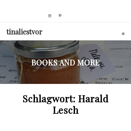
Skip
to
content
tinaliestvor
BOOKS AND MORE
Schlagwort:
Harald
Lesch