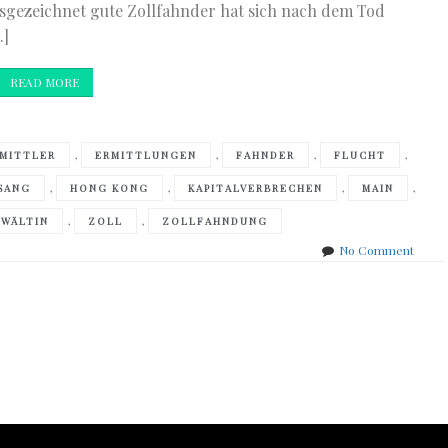
usgezeichnet gute Zollfahnder hat sich nach dem Tod
…]
READ MORE
,
,
,
,
MITTLER
ERMITTLUNGEN
FAHNDER
FLUCHT
,
,
,
,
SANG
HONG KONG
KAPITALVERBRECHEN
MAIN
,
,
NWÄLTIN
ZOLL
ZOLLFAHNDUNG
on
No Comment
Floria
Wacke
–
Die
Spur
der
Aale