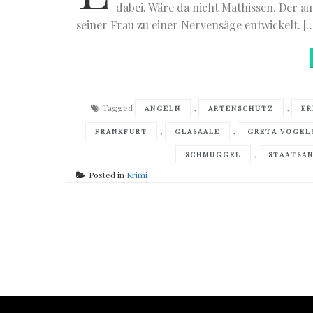
dabei. Wäre da nicht Mathissen. Der a
seiner Frau zu einer Nervensäge entwickelt. [
Tagged
,
,
ANGELN
ARTENSCHUTZ
ER
,
,
FRANKFURT
GLASAALE
GRETA VOGEL
,
SCHMUGGEL
STAATSA
Posted in
Krimi
Posts
navigation