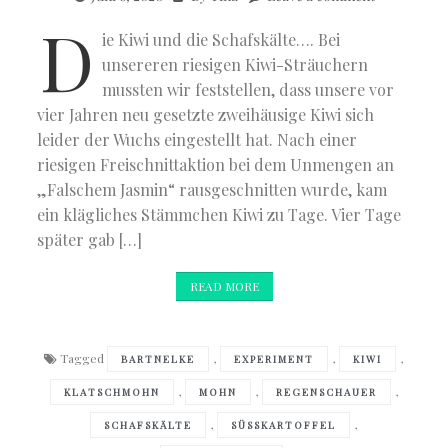
D
ie Kiwi und die Schafskälte…. Bei
unsereren riesigen Kiwi-Sträuchern
mussten wir feststellen, dass unsere vor
vier Jahren neu gesetzte zweihäusige Kiwi sich
leider der Wuchs eingestellt hat. Nach einer
riesigen Freischnittaktion bei dem Unmengen an
„Falschem Jasmin“ rausgeschnitten wurde, kam
ein klägliches Stämmchen Kiwi zu Tage. Vier Tage
später gab […]
READ MORE
Tagged
,
,
,
BARTNELKE
EXPERIMENT
KIWI
,
,
,
KLATSCHMOHN
MOHN
REGENSCHAUER
,
,
SCHAFSKÄLTE
SÜSSKARTOFFEL