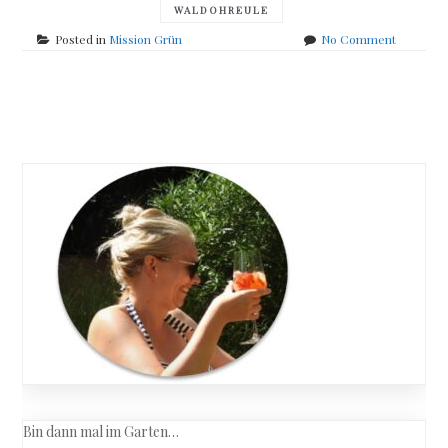
WALDOHREULE
on
Posted in
Mission Grün
No Comment
Gartenup
Anfang
Juni
Posts
navigation
Bin dann mal im Garten…