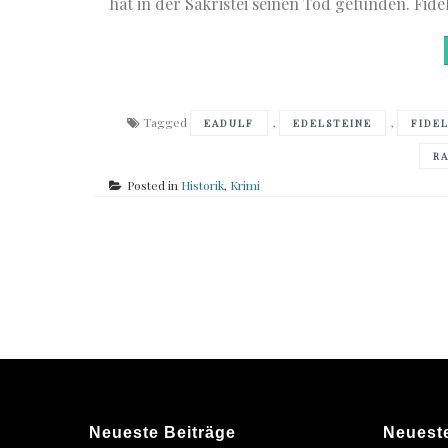
hat in der Sakristei seinen Tod gefunden. Fid
Tagged
,
,
EADULF
EDELSTEINE
FIDE
R
Posted in
Historik
,
Krimi
Posts
navigation
Neueste Beiträge
Neuest