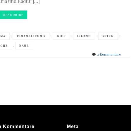
elma und Eadulf […]
READ MORE
,
,
,
,
,
LMA
FINANZIERUNG
GIER
IRLAND
KRIEG
,
ACHE
RAUB
zu
2 Kommentare
Peter
Trem
–
Tod
vor
der
Morg
e Kommentare
Meta