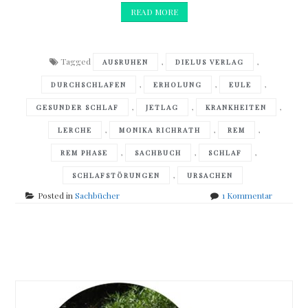
READ MORE
Tagged
,
,
AUSRUHEN
DIELUS VERLAG
,
,
,
DURCHSCHLAFEN
ERHOLUNG
EULE
,
,
,
GESUNDER SCHLAF
JETLAG
KRANKHEITEN
,
,
,
LERCHE
MONIKA RICHRATH
REM
,
,
,
REM PHASE
SACHBUCH
SCHLAF
,
SCHLAFSTÖRUNGEN
URSACHEN
zu
Posted in
Sachbücher
1 Kommentar
Monika
Richrath
–
Posts
Die
Geheimni
navigation
des
gesunde
Schlafs