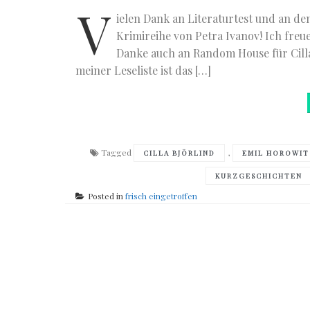
V
ielen Dank an Literaturtest und an de
Krimireihe von Petra Ivanov! Ich freu
Danke auch an Random House für Cilla 
meiner Leseliste ist das […]
Tagged
,
CILLA BJÖRLIND
EMIL HOROWI
KURZGESCHICHTEN
Posted in
frisch eingetroffen
Posts
navigation