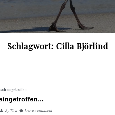
Schlagwort:
Cilla Björlind
isch eingetroffen
 eingetroffen…
By
Tina
Leave a comment