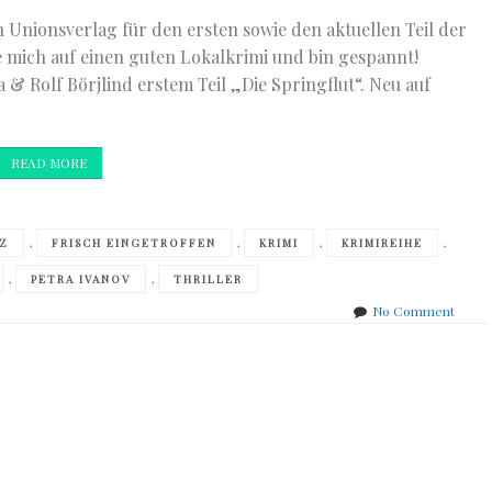
n Unionsverlag für den ersten sowie den aktuellen Teil der
e mich auf einen guten Lokalkrimi und bin gespannt!
& Rolf Börjlind erstem Teil „Die Springflut“. Neu auf
READ MORE
,
,
,
,
TZ
FRISCH EINGETROFFEN
KRIMI
KRIMIREIHE
,
,
PETRA IVANOV
THRILLER
on
No Comment
frisch
einge