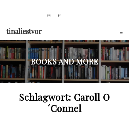
Skip
to
content
tinaliestvor
BOOKS AND MORE
Schlagwort:
Caroll O
´Connel