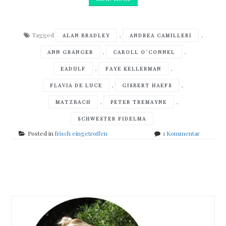
Tagged
,
,
ALAN BRADLEY
ANDREA CAMILLERI
,
,
ANN GRANGER
CAROLL O´CONNEL
,
,
EADULF
FAYE KELLERMAN
,
,
FLAVIA DE LUCE
GISBERT HAEFS
,
,
MATZBACH
PETER TREMAYNE
SCHWESTER FIDELMA
zu
Posted in
frisch eingetroffen
1 Kommentar
meine
Weihnach
Posts
navigation