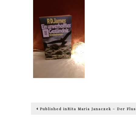
Beitragsnavigation
Published in
Rita Maria Janaczek – Der Flus