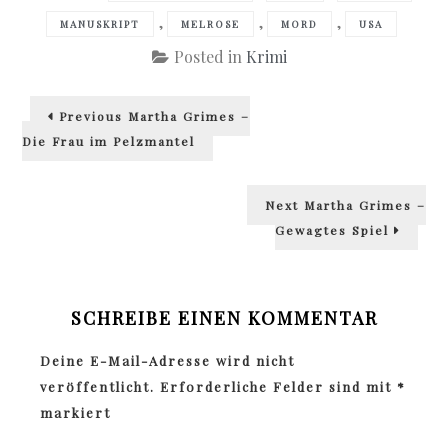
,
,
,
MANUSKRIPT
MELROSE
MORD
USA
Posted in
Krimi
Beitragsnavigation
Previous
Previous
Martha Grimes –
post:
Die Frau im Pelzmantel
Next
Next
Martha Grimes –
post:
Gewagtes Spiel
SCHREIBE EINEN KOMMENTAR
Deine E-Mail-Adresse wird nicht
veröffentlicht.
Erforderliche Felder sind mit
*
markiert