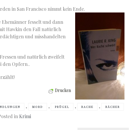
Morden in San Francisco nimmt kein Ende.
e Ehemänner fesselt und dann
mit Hawkin den Fall natürlich
verdächtigen und misshandelten
Fressen und natürlich zweifelt
i den Opfern..
rzählt!
Drucken
,
,
,
,
ANDLUNGEN
MORD
PRÜGEL
RACHE
RÄCHER
Posted in
Krimi