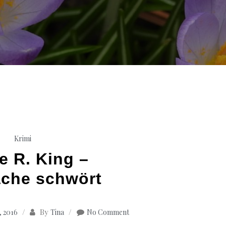
Krimi
e R. King –
che schwört
By
, 2016
Tina
No Comment