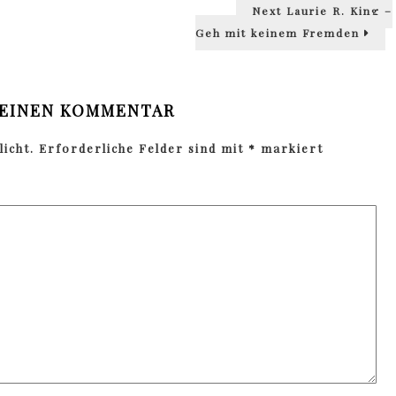
Next
Next
Laurie R. King –
post:
Geh mit keinem Fremden
 EINEN KOMMENTAR
icht.
Erforderliche Felder sind mit
*
markiert