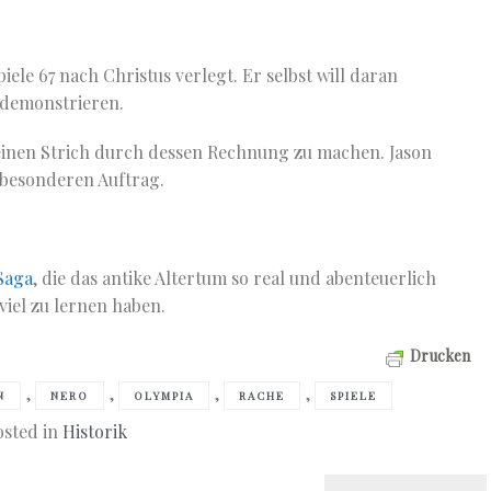
ele 67 nach Christus verlegt. Er selbst will daran
 demonstrieren.
 einen Strich durch dessen Rechnung zu machen. Jason
 besonderen Auftrag.
Saga
, die das antike Altertum so real und abenteuerlich
viel zu lernen haben.
Drucken
,
,
,
,
N
NERO
OLYMPIA
RACHE
SPIELE
osted in
Historik
Next