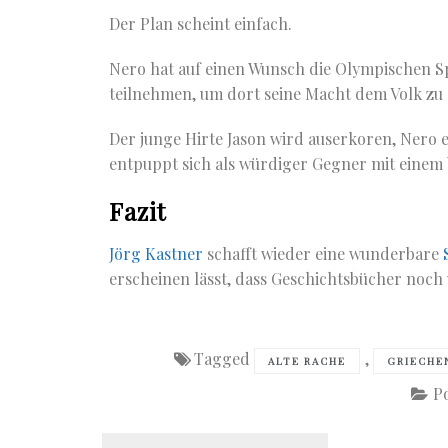
Der Plan scheint einfach.
Nero hat auf einen Wunsch die Olympischen Spi
teilnehmen, um dort seine Macht dem Volk zu
Der junge Hirte Jason wird auserkoren, Nero
entpuppt sich als würdiger Gegner mit einem
Fazit
Jörg Kastner
schafft wieder eine wunderbare
erscheinen lässt, dass Geschichtsbücher noch 
Tagged
,
ALTE RACHE
GRIECHE
P
Beitragsnavigation
Previous