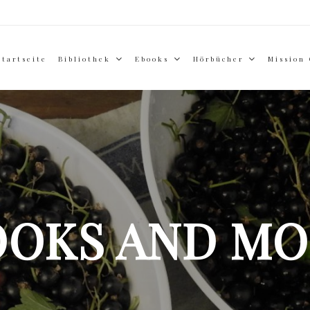
Startseite
Bibliothek
Ebooks
Hörbücher
Mission
OOKS AND MO