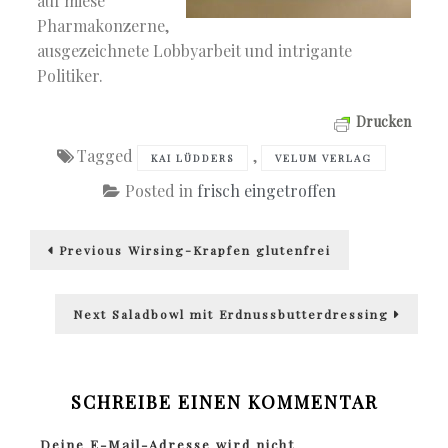
auf miese
Pharmakonzerne,
ausgezeichnete Lobbyarbeit und intrigante
Politiker.
Drucken
Tagged
,
KAI LÜDDERS
VELUM VERLAG
Posted in
frisch eingetroffen
Beitragsnavigation
Previous
Previous
Wirsing-Krapfen glutenfrei
post:
Next
Next
Saladbowl mit Erdnussbutterdressing
post:
SCHREIBE EINEN KOMMENTAR
Deine E-Mail-Adresse wird nicht