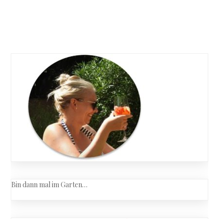
frisch
eingetro
Posts
navigation
Bin dann mal im Garten…