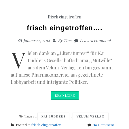
frisch eingetroffen
frisch eingetroffen….
Januar 22, 2018
By
Tina
Leave a comment
V
ielen dank an „Literaturtest“ für Kai
Lüdders Gesellschaftsdrama „Mutwille“
aus dem Velum-Verlag. Ich bin gespannt
auf miese Pharmakonzerne, ausgezeichnete
Lobbyarbeit und intrigante Politiker.
READ MORE
Tagged
,
KAI LÜDDERS
VELUM VERLAG
on
Posted in
frisch eingetroffen
No Comment