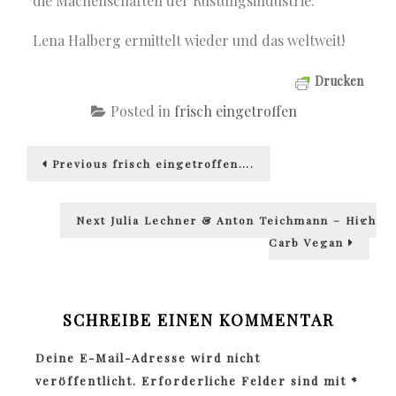
die Machenschaften der Rüstungsindustrie.
Lena Halberg ermittelt wieder und das weltweit!
Drucken
Posted in
frisch eingetroffen
Beitragsnavigation
Previous
Previous
frisch eingetroffen….
post:
Next
Next
Julia Lechner & Anton Teichmann – High
post:
Carb Vegan
SCHREIBE EINEN KOMMENTAR
Deine E-Mail-Adresse wird nicht
veröffentlicht.
Erforderliche Felder sind mit
*