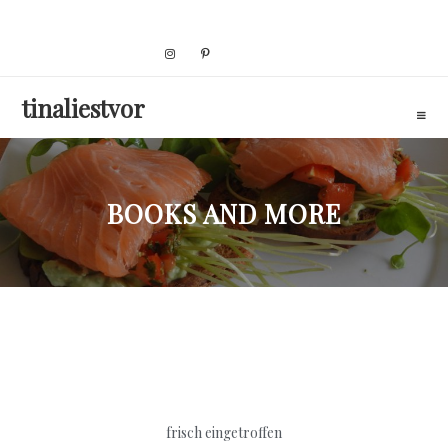
Skip
to
content
tinaliestvor
BOOKS AND MORE
frisch eingetroffen