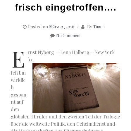
frisch eingetroffen….
Posted on
By
März 31, 2016
Tina
No Comment
E
rnst Nybørg – Lena Halberg – New York
´01
Ich bin
wirklic
h
gespan
nt auf
den
globalen Thriller und den zweiten Teil der Trilogie
über die weltweite Politik, den Geheimdienst und