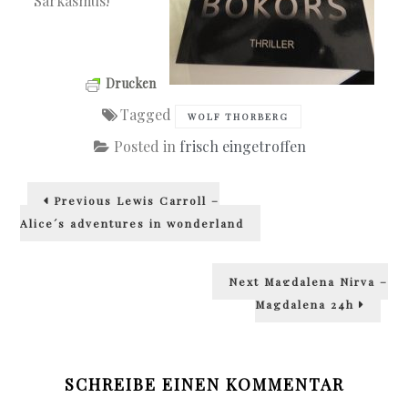
Sarkasmus!
Drucken
Tagged
WOLF THORBERG
Posted in
frisch eingetroffen
Beitragsnavigation
Previous
Previous
Lewis Carroll –
post:
Alice´s adventures in wonderland
Next
Next
Magdalena Nirva –
post:
Magdalena 24h
SCHREIBE EINEN KOMMENTAR