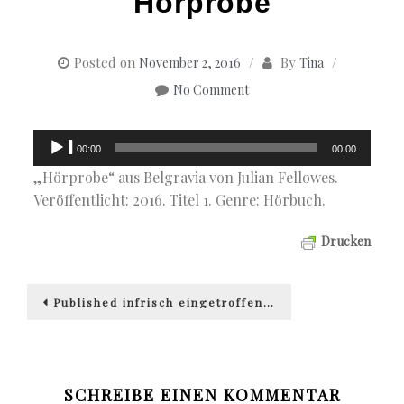
Hörprobe
Posted on
By
November 2, 2016
Tina
No Comment
Audio-
00:00
00:00
Player
„Hörprobe“ aus Belgravia von Julian Fellowes.
Veröffentlicht: 2016. Titel 1. Genre: Hörbuch.
Drucken
Beitragsnavigation
Published in
frisch eingetroffen…
SCHREIBE EINEN KOMMENTAR