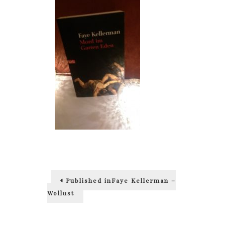
Beitragsnavigation
Published in
Faye Kellerman –
Wollust