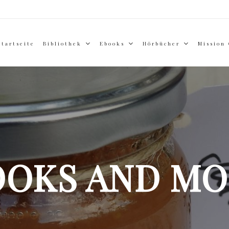
Startseite
Bibliothek
Ebooks
Hörbücher
Mission
OOKS AND MO