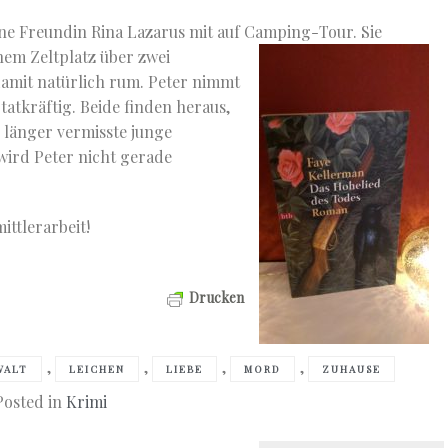
ine Freundin Rina Lazarus mit auf Camping-Tour.
Sie
nem Zeltplatz über zwei
damit natürlich rum. Peter nimmt
tatkräftig. Beide finden heraus,
 länger vermisste junge
ird Peter nicht gerade
ittlerarbeit!
Drucken
,
,
,
,
WALT
LEICHEN
LIEBE
MORD
ZUHAUSE
Posted in
Krimi