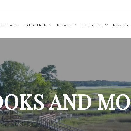
Startseite
Bibliothek
Ebooks
Hörbücher
Mission
OOKS AND MO