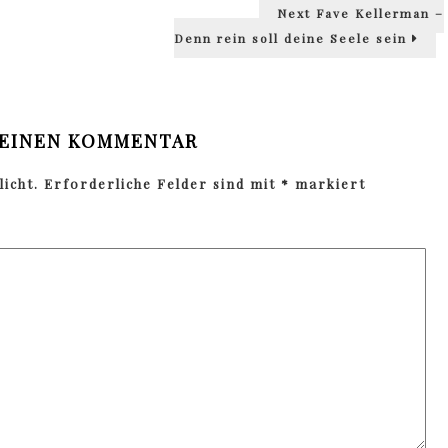
Next
Next
Faye Kellerman –
post:
Denn rein soll deine Seele sein
 EINEN KOMMENTAR
icht.
Erforderliche Felder sind mit
*
markiert