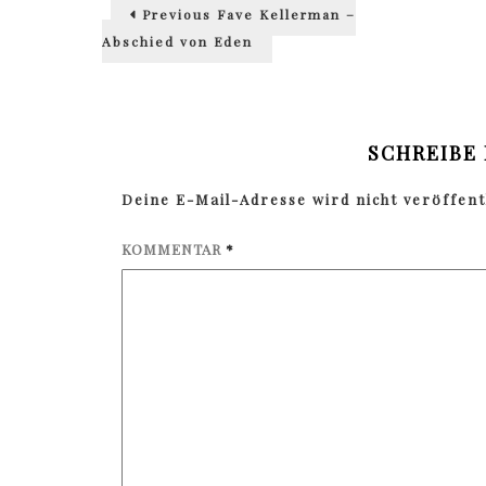
Beitragsnavigation
Previous
Previous
Faye Kellerman –
post:
Abschied von Eden
SCHREIBE
Deine E-Mail-Adresse wird nicht veröffentl
KOMMENTAR
*