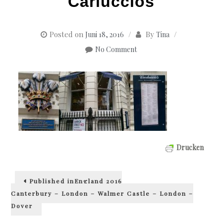
Carluccios
Posted on
By
Juni 18, 2016
Tina
No Comment
Drucken
Beitragsnavigation
Published in
England 2016
Canterbury – London – Walmer Castle – London –
Dover