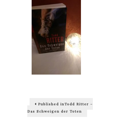
Beitragsnavigation
Published in
Todd Ritter –
Das Schweigen der Toten