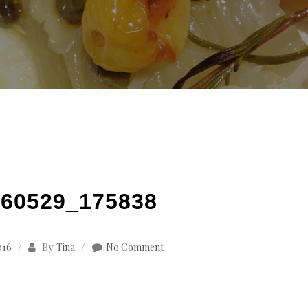
60529_175838
By
016
Tina
No Comment