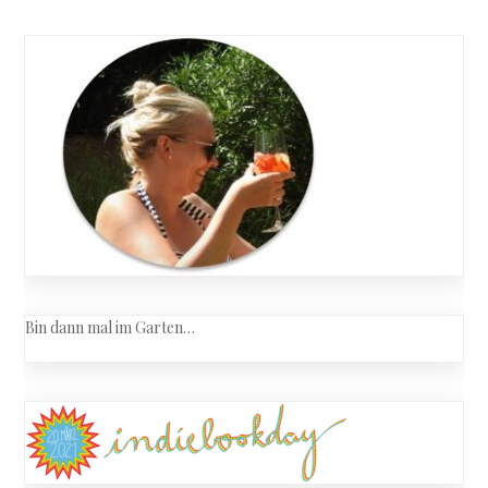
–
navigation
Shadowbl
Bin dann mal im Garten…