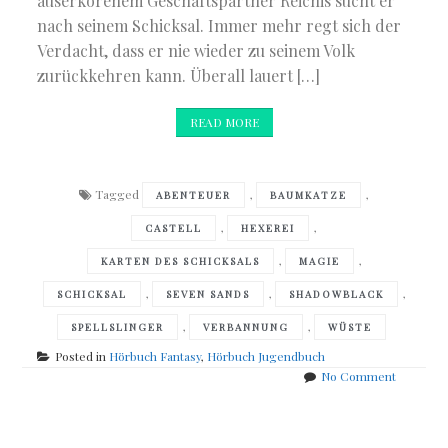
auserkorenem Geschäftspartner Reichis sucht er
nach seinem Schicksal. Immer mehr regt sich der
Verdacht, dass er nie wieder zu seinem Volk
zurückkehren kann. Überall lauert […]
READ MORE
Tagged
,
,
ABENTEUER
BAUMKATZE
,
,
CASTELL
HEXEREI
,
,
KARTEN DES SCHICKSALS
MAGIE
,
,
,
SCHICKSAL
SEVEN SANDS
SHADOWBLACK
,
,
SPELLSLINGER
VERBANNUNG
WÜSTE
Posted in
Hörbuch Fantasy
,
Hörbuch Jugendbuch
on
No Comment
Sebastie
de
Posts
Castell