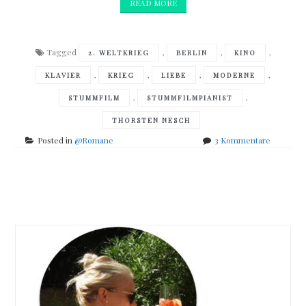
READ MORE
Tagged
,
,
,
2. WELTKRIEG
BERLIN
KINO
,
,
,
,
KLAVIER
KRIEG
LIEBE
MODERNE
,
,
STUMMFILM
STUMMFILMPIANIST
THORSTEN NESCH
zu
Posted in
@Romane
3 Kommentare
Thorsten
Nesch
–
Posts
Der
Stummfil
navigation