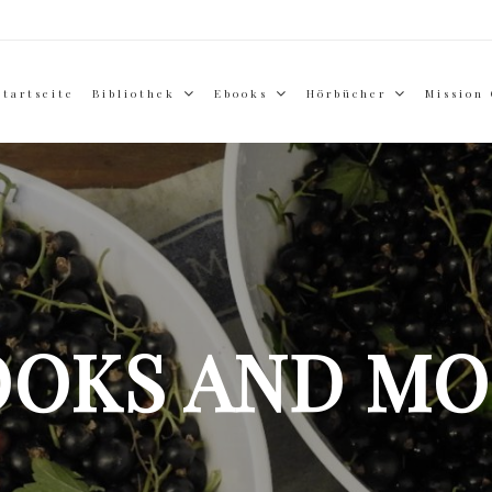
Startseite
Bibliothek
Ebooks
Hörbücher
Mission
OOKS AND MO