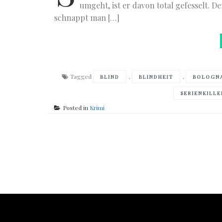
umgeht, ist er davon total gefesselt. D
schnappt man […]
Tagged
,
,
BLIND
BLINDHEIT
BOLOGN
SERIENKILLE
Posted in
Krimi
Posts
navigation