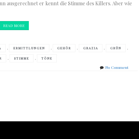
enn ausgerechnet er kennt die Stimme des Killers. Aber wie
READ MORE
,
,
,
,
,
A
ERMITTLUNGEN
GEHÖR
GRAZIA
GRÜN
,
,
R
STIMME
TÖNE
on
No Comment
Carlo
Lucare
–
Der
grüne
Legua