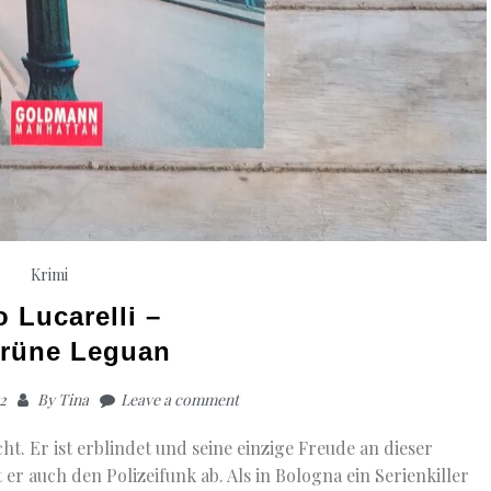
Krimi
o Lucarelli –
grüne Leguan
2
By
Tina
Leave a comment
cht. Er ist erblindet und seine einzige Freude an dieser
 er auch den Polizeifunk ab. Als in Bologna ein Serienkiller