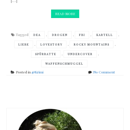
[…]
READ MORE
Tagged
,
,
,
,
DEA
DROGEN
FBI
KARTELL
,
,
,
LIEBE
LOVESTORY
ROCKY MOUNTAINS
,
,
SPÜRRATTE
UNDERCOVER
WAFFENSCHMUGGEL
on
Posted in
@Krimi
No Comment
Virginia
Fox
–
Posts
Rocky
Mountain
navigation
Secrets
–
Avery
&
Cole