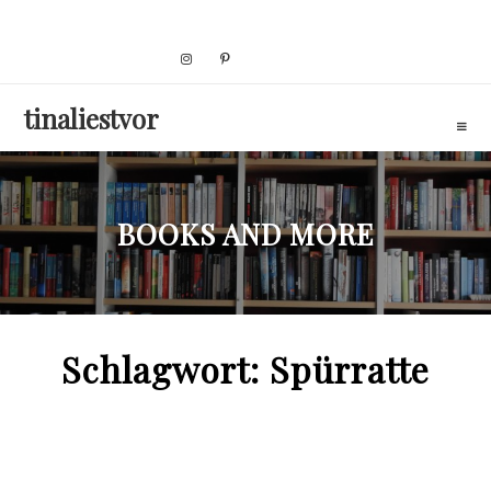
Skip
to
content
tinaliestvor
BOOKS AND MORE
Schlagwort:
Spürratte