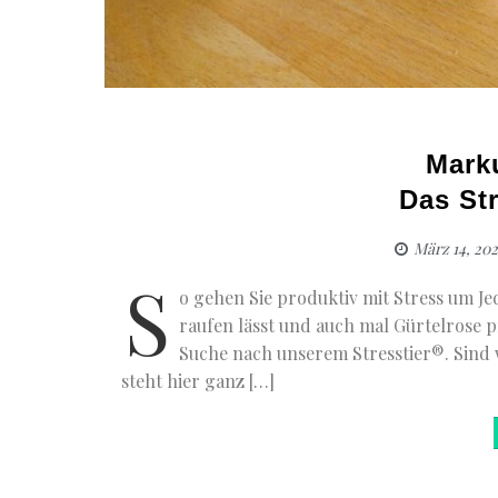
Marku
Das Str
März 14, 20
S
o gehen Sie produktiv mit Stress um Je
raufen lässt und auch mal Gürtelrose p
Suche nach unserem Stresstier®. Sind w
steht hier ganz […]