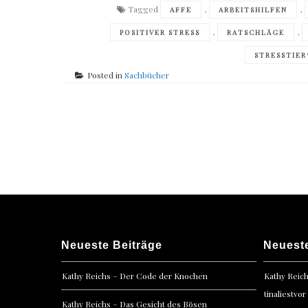
Tagged
,
,
AFFE
ARBEITSHILFEN
,
,
POSITIVER STRESS
RATSCHLÄGE
STRESSTIE
Posted in
Sachbücher
Posts
navigation
Neueste Beiträge
Neuest
Kathy Reichs – Der Code der Knochen
Kathy Reic
tinaliestvor
Kathy Reichs – Das Gesicht des Bösen