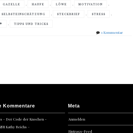
,
,
,
,
GAZELLE
HAUFE
LÖWE
MOTIVATION
,
,
,
SELBSTEINSCHÄTZUNG
STECKBRIEF
STRESS
,
R®
TIPPS UND TRICKS
zu
1 Kommentar
Marku
H.
Stork
–
Das
Stress
in
Dir
e Kommentare
Meta
hs – Der Code der Knochen -
Anmelden
zu
Kathy Reichs –
Eintrags-Feed