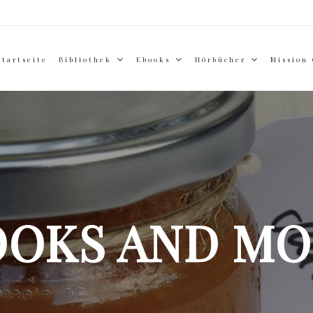
Startseite
Bibliothek
Ebooks
Hörbücher
Mission
OOKS AND MO