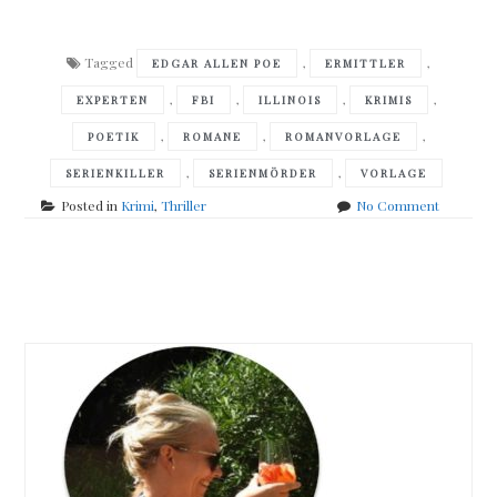
Tagged
,
,
EDGAR ALLEN POE
ERMITTLER
,
,
,
,
EXPERTEN
FBI
ILLINOIS
KRIMIS
,
,
,
POETIK
ROMANE
ROMANVORLAGE
,
,
SERIENKILLER
SERIENMÖRDER
VORLAGE
on
Posted in
Krimi
,
Thriller
No Comment
Sheldon
Rusch
–
Posts
Rabenmo
navigation