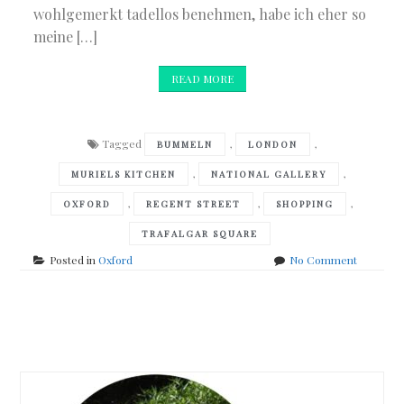
wohlgemerkt tadellos benehmen, habe ich eher so
meine […]
READ MORE
Tagged
,
,
BUMMELN
LONDON
,
,
MURIELS KITCHEN
NATIONAL GALLERY
,
,
,
OXFORD
REGENT STREET
SHOPPING
TRAFALGAR SQUARE
on
Posted in
Oxford
No Comment
Absteche
in
London
Posts
navigation