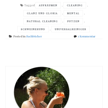
Tagged
,
,
AUFRÄUMEN
CLEANING
,
,
GLANZ UND GLORIA
MENTAL
,
,
NATURAL CLEANING
PUTZEN
,
SCHWEINEHUND
UNIVERSALREINIGER
zu
Posted in
Sachbücher
1 Kommentar
Vreni
Frost
–
Posts
Glanz
und
navigation
Gloria