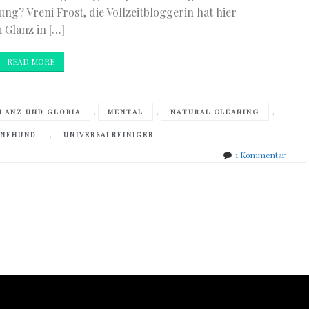
ng? Vreni Frost, die Vollzeitbloggerin hat hier
 Glanz in […]
READ MORE
,
,
,
LANZ UND GLORIA
MENTAL
NATURAL CLEANING
,
INEHUND
UNIVERSALREINIGER
zu
1 Kommentar
Vreni
Frost
–
Glanz
und
Gloria