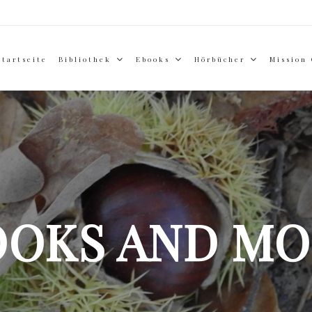
Startseite
Bibliothek
Ebooks
Hörbücher
Mission
OOKS AND MO