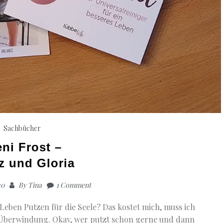
Sachbücher
eni Frost –
z und Gloria
20
By
Tina
1 Comment
 Leben Putzen für die Seele? Das kostet mich, muss ich
g Überwindung. Okay, wer putzt schon gerne und dann