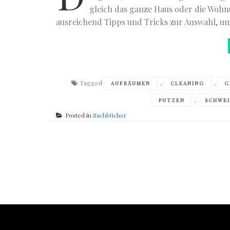
gleich das ganze Haus oder die Wohnu
ausreichend Tipps und Tricks zur Auswahl, um
Tagged
,
,
AUFRÄUMEN
CLEANING
G
,
PUTZEN
SCHWE
Posted in
Sachbücher
Posts
navigation