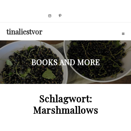
Skip
to
content
tinaliestvor
BOOKS AND MORE
Schlagwort:
Marshmallows