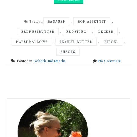
Tagged
,
,
BANANEN
BON APPÉTTIT
,
,
,
ERDNUSSBUTTER
FROSTING
LECKER
,
,
,
MARSHMALLOWS
PEANUT-BUTTER
RIEGEL
SNACKS
on
Posted in
Gebäck und Snacks
No Comment
Mein
Riegel
der
Posts
Woche….
navigation