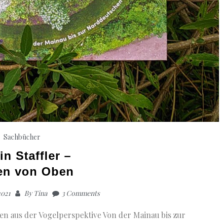
Sachbücher
in Staffler –
en von Oben
2021
By
Tina
3 Comments
en aus der Vogelperspektive Von der Mainau bis zur