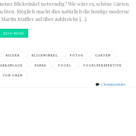
neuer Blickwinkel notwendig? Wie wäre es, schöne Gärten
achten. Möglich macht dies natürlich die heutige moderne
Martin Staffler auf über zahlreiche […]
READ MORE
,
,
,
,
,
BILDER
BLICKWINKEL
FOTOS
GARTEN
,
,
,
,
PARKANLAGE
PARKS
VOGEL
VOGELPERSPEKTIVE
VON OBEN
zu
3 Kommentare
Martin
Staffle
–
Gärte
von
Oben