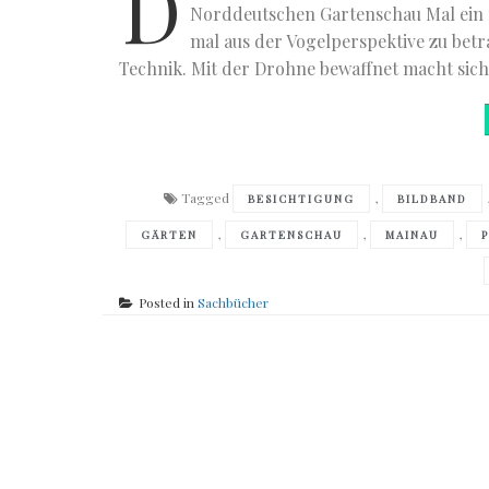
D
Norddeutschen Gartenschau Mal ein 
mal aus der Vogelperspektive zu betr
Technik. Mit der Drohne bewaffnet macht sich 
Tagged
,
BESICHTIGUNG
BILDBAND
,
,
,
GÄRTEN
GARTENSCHAU
MAINAU
Posted in
Sachbücher
Posts
navigation