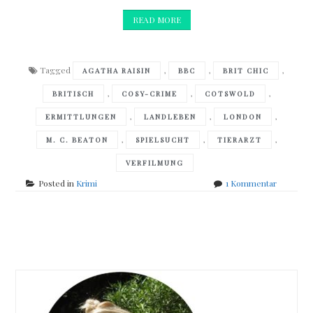
READ MORE
Tagged
,
,
,
AGATHA RAISIN
BBC
BRIT CHIC
,
,
,
BRITISCH
COSY-CRIME
COTSWOLD
,
,
,
ERMITTLUNGEN
LANDLEBEN
LONDON
,
,
,
M. C. BEATON
SPIELSUCHT
TIERARZT
VERFILMUNG
zu
Posted in
Krimi
1 Kommentar
M.
C.
Beaton
Posts
–
Agatha
navigation
Raisin
und
der
tote