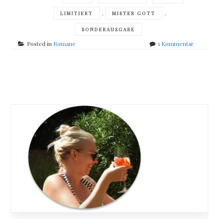
,
,
LIMITIERT
MISTER GOTT
SONDERAUSGABE
zu
Posted in
Romane
1 Kommentar
Fynn
–
Anna
Posts
und
Mister
navigation
Gott