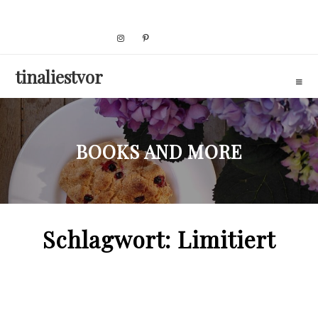
Skip
to
content
tinaliestvor
BOOKS AND MORE
Schlagwort:
Limitiert