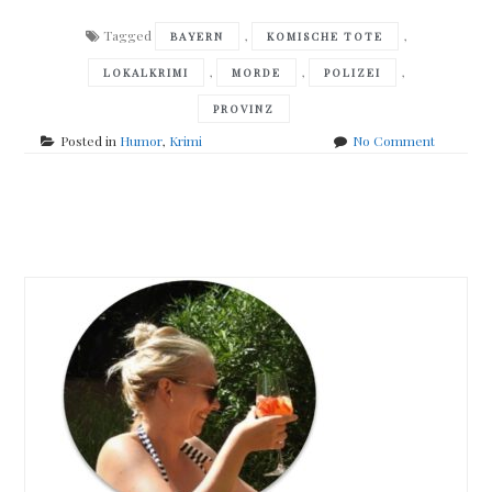
Tagged
,
,
BAYERN
KOMISCHE TOTE
,
,
,
LOKALKRIMI
MORDE
POLIZEI
PROVINZ
on
Posted in
Humor
,
Krimi
No Comment
Rita
Falk
–
Posts
Winterkar
navigation