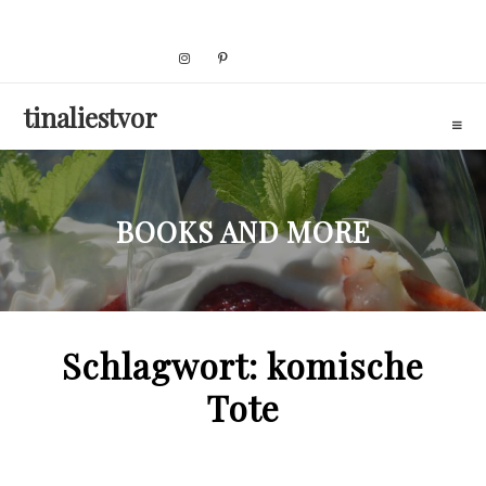
Skip
to
content
tinaliestvor
BOOKS AND MORE
Schlagwort:
komische
Tote