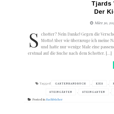
Tjards
Der K
März 30, 20
S
chotter? Nein Danke! Gegen die Versch
Motto! Aber wie überzeuge ich meine Na
und hatte nur wenige Male eine passe
erstmal auf die Suche nach dem Schotter. […]
Tagged
,
,
GARTENHANDBUCH
KIES
,
,
STEINGÄRTEN
STEINGARTEN
Posted in
Sachbücher