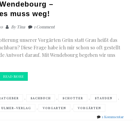
 Wendebourg –
ies muss weg!
20
By
Tina
1 Comment
otterung unserer Vorgärten Grün statt Grau heißt das
chbarn? Diese Frage habe ich mir schon so oft gestellt
nde Antwort darauf. Mit Wendebourg begeben wir uns
READ MORE
,
,
,
,
RATGEBER
SACHBUCH
SCHOTTER
STAUDEN
,
,
ULMER-VERLAG
VORGARTEN
VORGÄRTEN
zu
1 Kommentar
Tjards
Wend
–