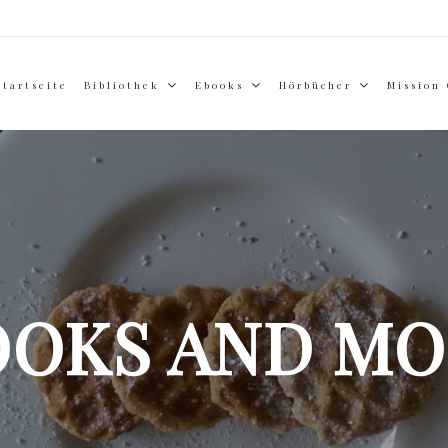
Startseite
Bibliothek
Ebooks
Hörbücher
Mission
OOKS AND MO