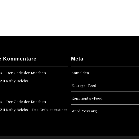
Der
Kies
muss
weg!
e Kommentare
Meta
hs – Der Code der Knochen -
Anmelden
zu
Kathy Reichs –
Eintrags-Feed
Kommentar-Feed
hs – Der Code der Knochen -
zu
Kathy Reichs – Das Grab ist erst der
WordPress.org