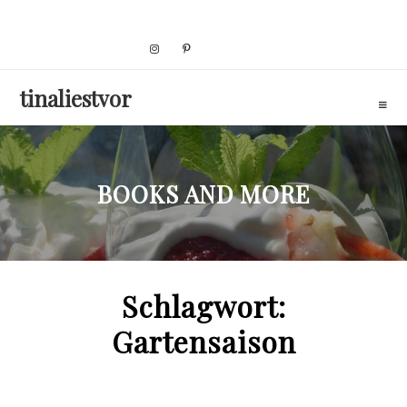
Skip
to
content
tinaliestvor
BOOKS AND MORE
Schlagwort:
Gartensaison