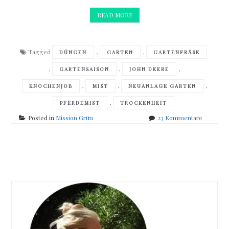
READ MORE
Tagged
,
,
DÜNGEN
GARTEN
GARTENFRÄSE
,
,
,
GARTENSAISON
JOHN DEERE
,
,
,
KNOCHENJOB
MIST
NEUANLAGE GARTEN
,
PFERDEMIST
TROCKENHEIT
zu
Posted in
Mission Grün
23 Kommentare
Der
erste
Tag
Posts
in
unserem
navigation
neuen
Garten….