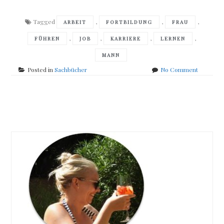
Tagged
,
,
,
ARBEIT
FORTBILDUNG
FRAU
,
,
,
,
FÜHREN
JOB
KARRIERE
LERNEN
MANN
on
Posted in
Sachbücher
No Comment
Katrin
Seifarth
–
Posts
Das
SIEgER-
navigation
Team